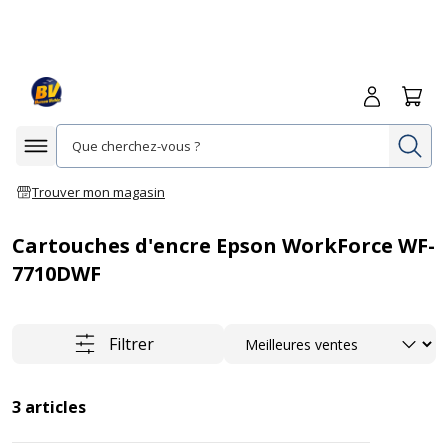
Me connecte
Panie
Re
Afficher la navigation
Trouver mon magasin
Cartouches d'encre Epson WorkForce WF-
7710DWF
Trier
Filtrer
3
articles