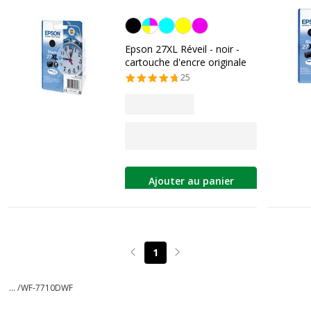
Noir
Epson 27XL Réveil - noir -
cartouche d'encre originale
25
Ajouter au panier
1
Page précédente
Page suivante
... /
WF-7710DWF