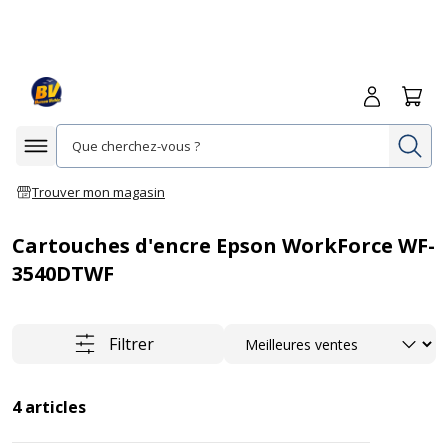
Me connecte
Panie
Re
Afficher la navigation
Trouver mon magasin
Cartouches d'encre Epson WorkForce WF-
3540DTWF
Trier
Filtrer
4
articles