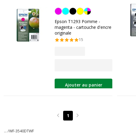
Magenta
Epson T1293 Pomme -
magenta - cartouche d'encre
originale
15
Ajouter au panier
1
Page précédente
Page suivante
... /
WF-3540DTWF