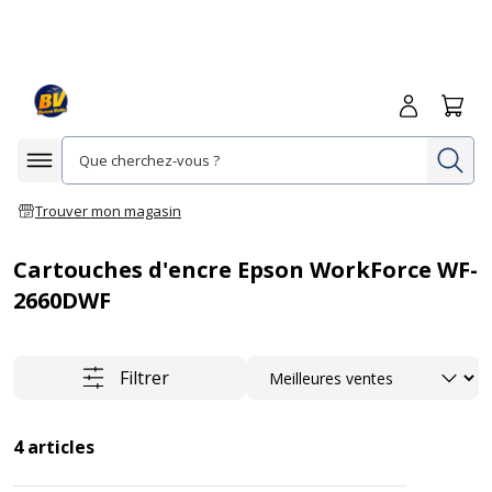
Me connecte
Panie
Re
Afficher la navigation
Trouver mon magasin
Cartouches d'encre Epson WorkForce WF-
2660DWF
Trier
Filtrer
4
articles