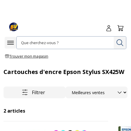
Me connecte
Panie
Re
Afficher la navigation
Trouver mon magasin
Cartouches d'encre Epson Stylus SX425W
Trier
Filtrer
2
articles