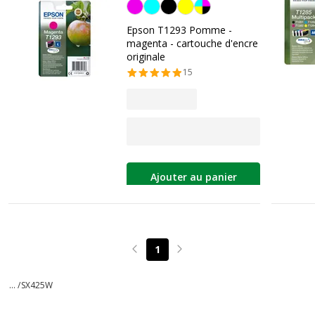
Magenta
Epson T1293 Pomme -
magenta - cartouche d'encre
originale
15
Ajouter au panier
1
Page précédente
Page suivante
... /
SX425W