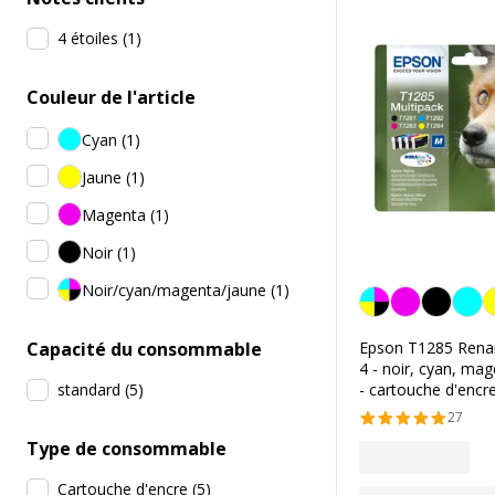
4 étoiles
(
1
)
Couleur de l'article
Cyan
(
1
)
Jaune
(
1
)
Magenta
(
1
)
Noir
(
1
)
Noir/cyan/magenta/jaune
(
1
)
Noir/cyan/magenta/j
Capacité du consommable
Epson T1285 Renar
4 - noir, cyan, mag
standard
(
5
)
- cartouche d'encre
27
Type de consommable
Cartouche d'encre
(
5
)