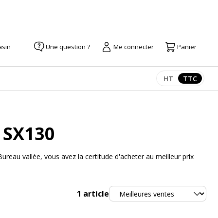
asin
Une question ?
Me connecter
Panier
HT
TTC
Afficher les pr
Afficher
 SX130
eau vallée, vous avez la certitude d'acheter au meilleur prix
Trier
1
article