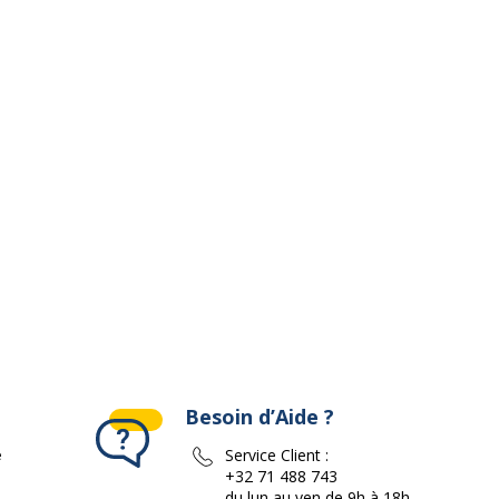
ivante
Besoin d’Aide ?
e
Service Client :
+32 71 488 743
du lun au ven de 9h à 18h