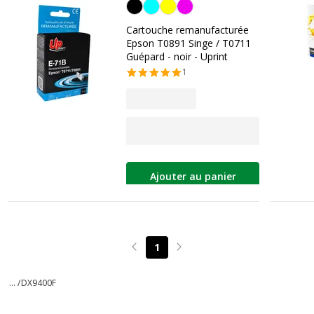
Noir
Cartouche remanufacturée
Epson T0891 Singe / T0711
Guépard - noir - Uprint
1
Ajouter au panier
1
Page précédente
Page suivante
... /
DX9400F