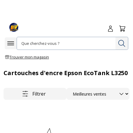
Me connecte
Panie
Re
Afficher la navigation
Trouver mon magasin
Cartouches d'encre Epson EcoTank L3250
Trier
Filtrer