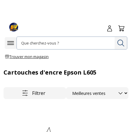
Me connecte
Panie
Re
Afficher la navigation
Trouver mon magasin
Cartouches d'encre Epson L605
Trier
Filtrer