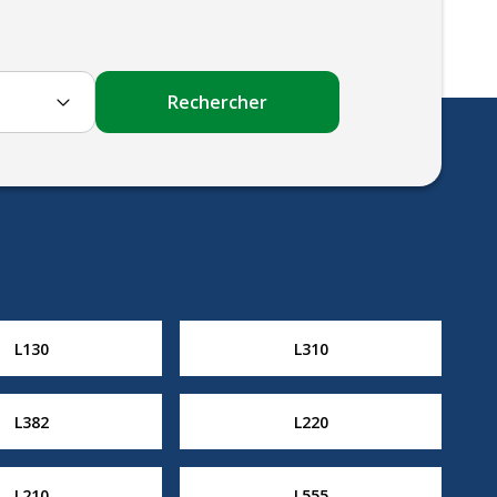
Rechercher
L130
L310
L382
L220
L210
L555