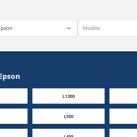
Epson
Modèle
 Epson
L1300
L550
L455