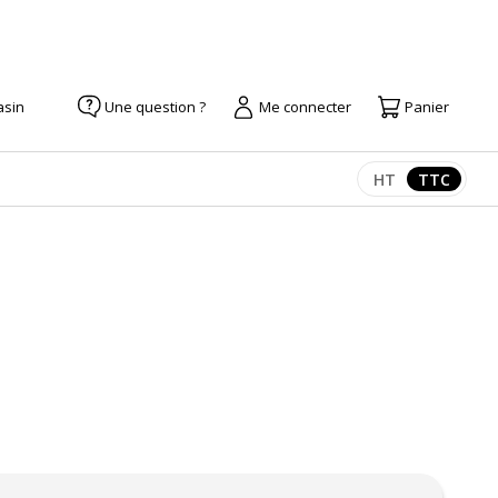
asin
Une question ?
Me connecter
Panier
HT
TTC
Afficher les pr
Afficher