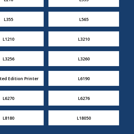
L355
L565
L1210
L3210
L3256
L3260
ed Edition Printer
L6190
L6270
L6276
L8180
L18050