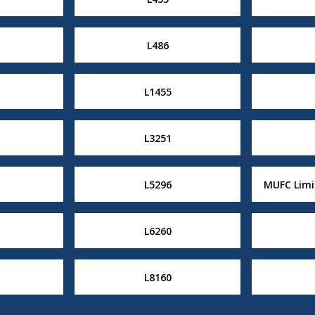
L486
L1455
L3251
L5296
MUFC Limit
L6260
L8160