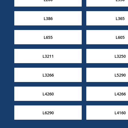
L386
L365
L655
L605
L3211
L3250
L3266
L5290
L4260
L4266
L6290
L4160