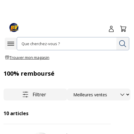
Me connecte
Panie
Re
Afficher la navigation
Trouver mon magasin
100% remboursé
Trier
Filtrer
10
articles