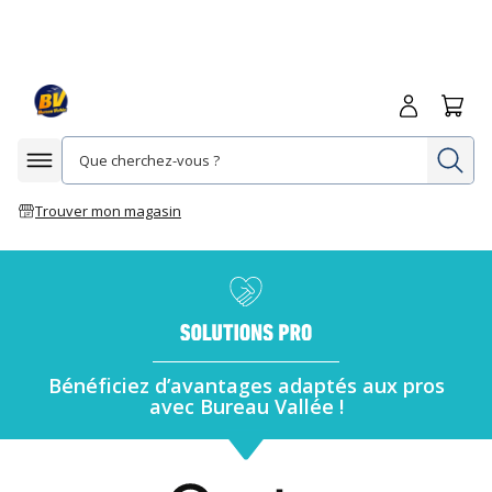
Me connecte
Panie
Re
Afficher la navigation
Trouver mon magasin
Bénéficiez d’avantages adaptés aux pros
avec Bureau Vallée !