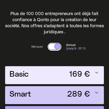
Plus de 100 000 entrepreneurs ont déjà fait
confiance à Qonto pour la création de leur
société. Nos offres s'adaptent à toutes les formes
juridiques .
Changer pour le tarif annuel
Annuel
Mensuel
(jusqu'à -20 %)
11 €
Basic
169 €
23 €
Smart
289 €