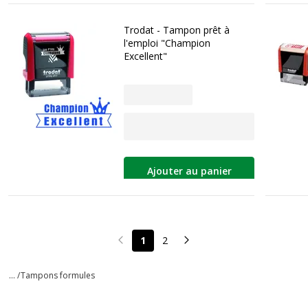
Trodat - Tampon prêt à
l'emploi "Champion
Excellent"
Ajouter au panier
1
2
Page précédente
Page suivante
... /
Tampons formules