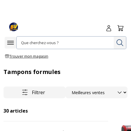
Me connecte
Panie
Re
Afficher la navigation
Trouver mon magasin
Tampons formules
Trier
Filtrer
30
articles