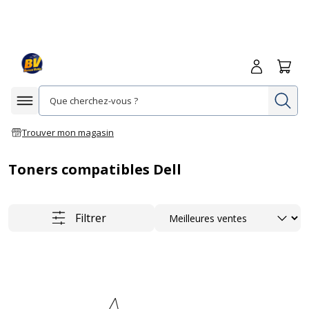
Me connecte
Panie
Re
Afficher la navigation
Trouver mon magasin
Toners compatibles Dell
Trier
Filtrer