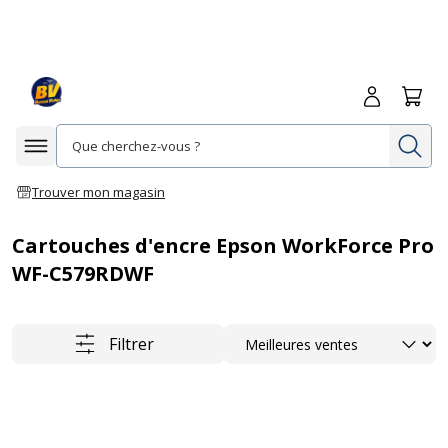
Me connecte
Panie
Re
Afficher la navigation
Trouver mon magasin
Cartouches d'encre Epson WorkForce Pro
WF-C579RDWF
Trier
Filtrer