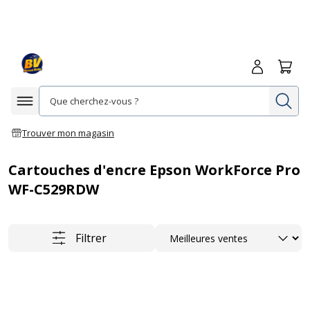
Me connecte
Panie
Re
Afficher la navigation
Trouver mon magasin
Cartouches d'encre Epson WorkForce Pro
WF-C529RDW
Trier
Filtrer