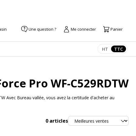
asin
Une question ?
Me connecter
Panier
HT
TTC
Afficher les pr
Afficher
Force Pro WF-C529RDTW
 Avec Bureau vallée, vous avez la certitude d'acheter au
Trier
0
articles