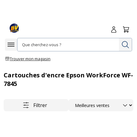
Me connecte
Panie
Re
Afficher la navigation
Trouver mon magasin
Cartouches d'encre Epson WorkForce WF-
7845
Trier
Filtrer